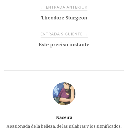
Navegación
ENTRADA ANTERIOR
←
Theodore Sturgeon
de
entradas
ENTRADA SIGUIENTE
→
Este preciso instante
Naceira
Apasionada de la belleza, de las palabras y los significados.