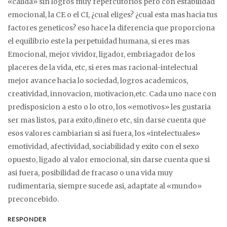
«calida» sin logros muy repercutorios pero con estabilidad
emocional, la CE o el CI, ¿cual eliges? ¿cual esta mas hacia tus
factores geneticos? eso hace la diferencia que proporciona
el equilibrio este la perpetuidad humana, si eres mas
Emocional, mejor vividor, ligador, embriagador de los
placeres de la vida, etc, si eres mas racional-intelectual
mejor avance hacia lo sociedad, logros academicos,
creatividad, innovacion, motivacion,etc. Cada uno nace con
predisposicion a esto o lo otro, los «emotivos» les gustaria
ser mas listos, para exito,dinero etc, sin darse cuenta que
esos valores cambiarian si asi fuera, los «intelectuales»
emotividad, afectividad, sociabilidad y exito con el sexo
opuesto, ligado al valor emocional, sin darse cuenta que si
asi fuera, posibilidad de fracaso o una vida muy
rudimentaria, siempre sucede asi, adaptate al «mundo»
preconcebido.
RESPONDER