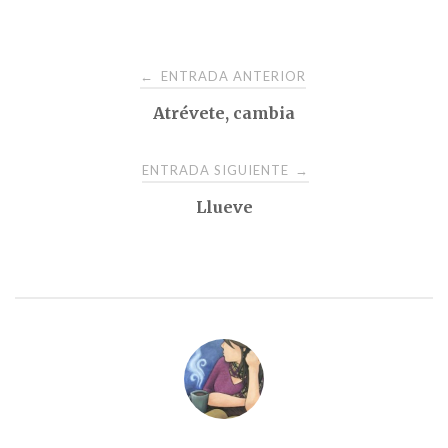
Navegación
ENTRADA ANTERIOR
←
Atrévete, cambia
de
entradas
ENTRADA SIGUIENTE
→
Llueve